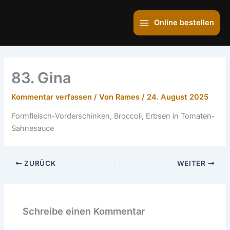
Zum
Main
Inhalt
Online bestellen
Menu
springen
83. Gina
Kommentar verfassen
/ Von
Rames
/
24. August 2025
Formfleisch-Vorderschinken, Broccoli, Erbsen in Tomaten-
Sahnesauce
ZURÜCK
WEITER
Schreibe einen Kommentar