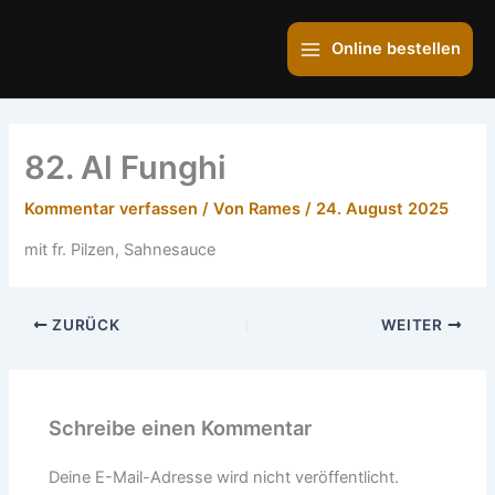
Zum
Main
Inhalt
Online bestellen
Menu
springen
82. Al Funghi
Kommentar verfassen
/ Von
Rames
/
24. August 2025
mit fr. Pilzen, Sahnesauce
ZURÜCK
WEITER
Schreibe einen Kommentar
Deine E-Mail-Adresse wird nicht veröffentlicht.