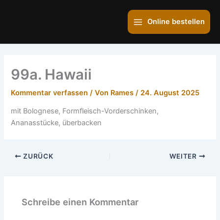
Zum
Main
Inhalt
Online bestellen
Menu
springen
99a. Hawaii
Kommentar verfassen
/ Von
Rames
/
24. August 2025
mit Bolognese, Formfleisch-Vorderschinken,
Ananasstücke, überbacken
ZURÜCK
WEITER
Schreibe einen Kommentar