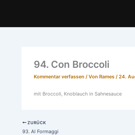
Zum
Inhalt
springen
94. Con Broccoli
Kommentar verfassen
/ Von
Rames
/
24. Au
mit Broccoli, Knoblauch in Sahnesauce
ZURÜCK
93. Al Formaggi