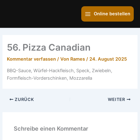
Zum
Main
Inhalt
Online bestellen
Menu
springen
56. Pizza Canadian
Kommentar verfassen
/ Von
Rames
/
24. August 2025
BBQ-Sauce, Würfel-Hackfleisch, Speck, Zwiebeln,
Formfleisch-Vorderschinken, Mozzarella
ZURÜCK
WEITER
Schreibe einen Kommentar