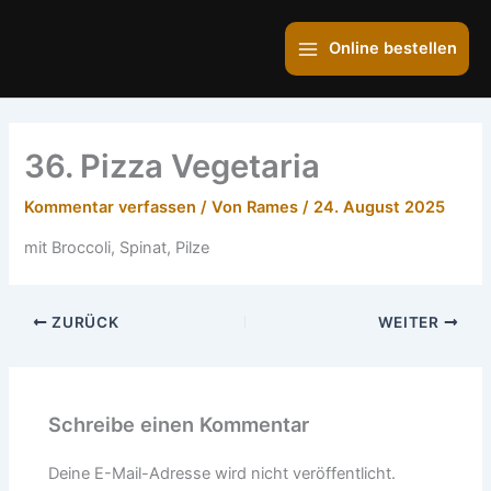
Zum
Main
Inhalt
Online bestellen
Menu
springen
36. Pizza Vegetaria
Kommentar verfassen
/ Von
Rames
/
24. August 2025
mit Broccoli, Spinat, Pilze
ZURÜCK
WEITER
Schreibe einen Kommentar
Deine E-Mail-Adresse wird nicht veröffentlicht.