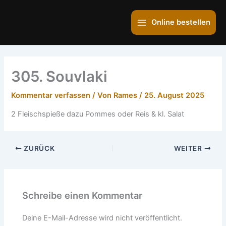
Zum
Main
Inhalt
Online bestellen
Menu
springen
305. Souvlaki
Kommentar verfassen
/ Von
Rames
/
25. August 2025
2 Fleischspieße dazu Pommes oder Reis & kl. Salat
ZURÜCK
WEITER
Schreibe einen Kommentar
Deine E-Mail-Adresse wird nicht veröffentlicht.