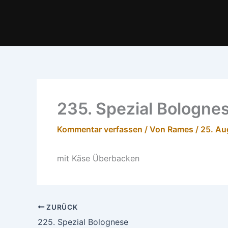
Zum
Inhalt
springen
235. Spezial Bologne
Kommentar verfassen
/ Von
Rames
/
25. Au
mit Käse Überbacken
ZURÜCK
225. Spezial Bolognese